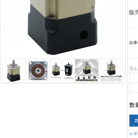
販
比率
買え
数
レポ