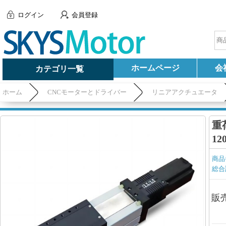
ログイン
会員登録
ホームページ
会
カテゴリ一覧
ホーム
CNCモーターとドライバー
リニアアクチュエータ
重
1
商品
総合
販