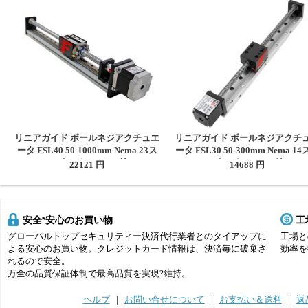
リニアガイド ボールネジアクチュエ
リニアガイド ボールネジアクチ
ータ FSL40 50-1000mm Nema 23ス
ータ FSL30 50-300mm Nema 1
テッピングモーター付き
ッピングモーター付き
22121 円
14688 円
安全*安心のお買い物
工
グローバルトップセキュリティー決済代行業者とのタイアップに
工場と
よる安心のお買い物。クレジットカード情報は、決済毎に破棄さ
効率を
れるので安全。
万全の品質保証体制で最高品質を実現?維持。
ヘルプ
|
お問い合せについて
|
お支払い＆送料
|
返