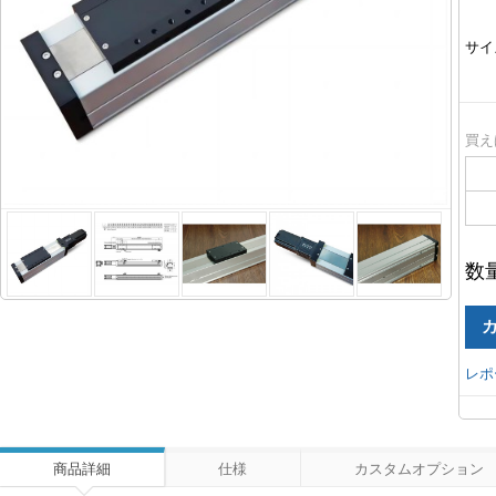
サイ
買え
数
レポ
商品詳細
仕様
カスタムオプション