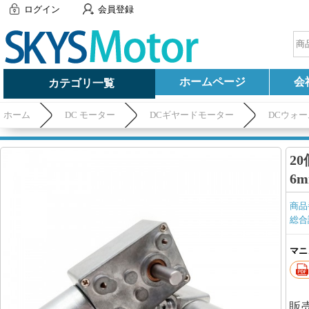
ログイン
会員登録
ホームページ
会
カテゴリ一覧
ホーム
DC モーター
DCギヤードモーター
DCウォ
20
6
商品
総合
マニ
販