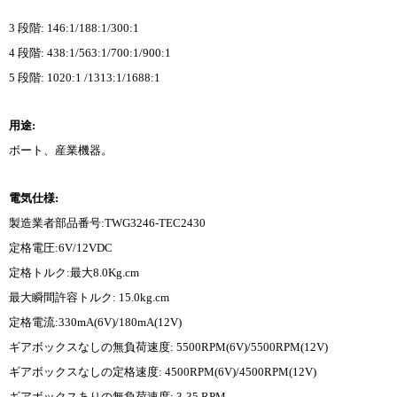
3 段階: 146:1/188:1/300:1
4 段階: 438:1/563:1/700:1/900:1
5 段階: 1020:1 /1313:1/1688:1
用途:
ボート、産業機器。
電気仕様:
製造業者部品番号:TWG3246-TEC2430
定格電圧:6V/12VDC
定格トルク:最大8.0Kg.cm
最大瞬間許容トルク: 15.0kg.cm
定格電流:330mA(6V)/180mA(12V)
ギアボックスなしの無負荷速度: 5500RPM(6V)/5500RPM(12V)
ギアボックスなしの定格速度: 4500RPM(6V)/4500RPM(12V)
ギアボックスありの無負荷速度: 3-35 RPM