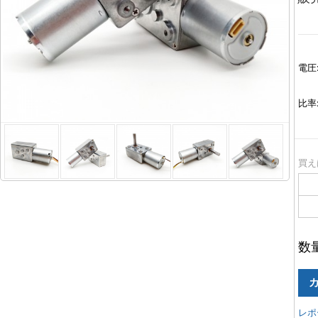
電圧
比率
買え
数
レポ