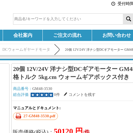
受付時間:
会社案内
ご注文の流れ
お問い合わせ
DCウォームギヤードモータ
20個 12V/24V 洋ナシ型DCギアモーター GM
20個 12V/24V 洋ナシ型DCギアモーター GM48
格トルク 5kg.cm ウォームギアボックス付き
商品番号：
GM48-3530
総合評価:
0件
コメントを残す
マニュアルとドキュメント:
27-GM48-3530.pdf
50120 円
販売価格(税込)：
/件