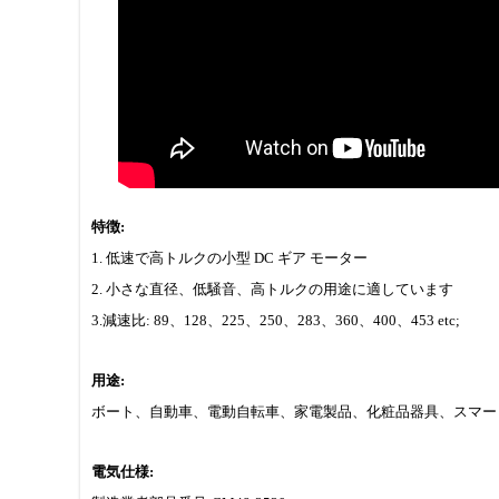
特徴:
1. 低速で高トルクの小型 DC ギア モーター
2. 小さな直径、低騒音、高トルクの用途に適しています
3.減速比: 89、128、225、250、283、360、400、453 etc;
用途:
ボート、自動車、電動自転車、家電製品、化粧品器具、スマー
電気仕様: