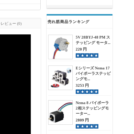
売れ筋商品ランキング
ビュー (0)
5V 28BYJ-48 PM ス
テッピング モータ...
220 円
Eシリーズ Nema 17
バイポーラステッピ
ングモ...
3253 円
Nema 8 バイポーラ
2相ステッピングモ
ーター...
2809 円