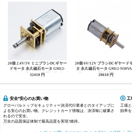
20個 2.4V/5V ミニブラシDCギヤー
20個 6V/12V ブラシDCギヤード
ドモータ 永久磁石モータ GM12-
タ 永久磁石モータ GM12-N30VA
N20VA ギア比 10~1000 平行軸ギヤボ
ア比 10~1000 平行軸ギヤボック
32410 円
20610 円
ックス付き
き
安全*安心のお買い物
工
グローバルトップセキュリティー決済代行業者とのタイアップに
工場と
よる安心のお買い物。クレジットカード情報は、決済毎に破棄さ
効率を
れるので安全。
万全の品質保証体制で最高品質を実現?維持。