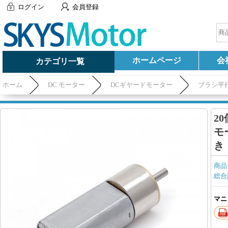
ログイン
会員登録
ホームページ
会
カテゴリ一覧
ホーム
DC モーター
DCギヤードモーター
ブラシ平
き
2
モ
き
商品
総合
マニ