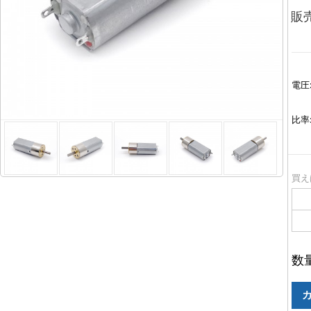
販
電圧
比率
買え
数