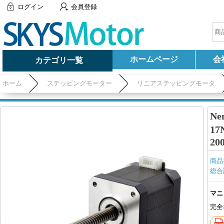
ログイン
会員登録
ホームページ
会
カテゴリ一覧
ホーム
ステッピングモーター
リニアステッピングモータ
さ200mm
N
17
20
商品
総合
マニ
完全