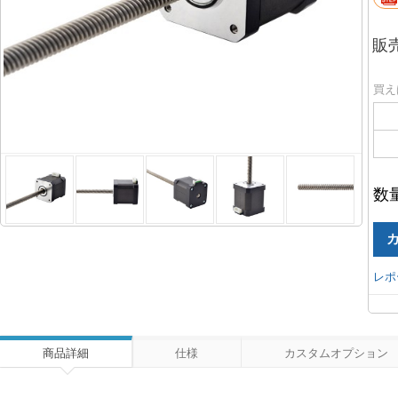
販
買え
数
レポ
商品詳細
仕様
カスタムオプション