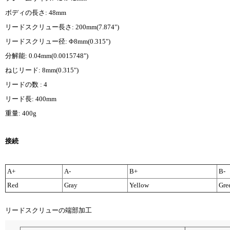
ボディの長さ: 48mm
リードスクリュー長さ: 200mm(7.874")
リードスクリュー径: Φ8mm(0.315")
分解能: 0.04mm(0.0015748")
ねじリード: 8mm(0.315")
リードの数 : 4
リード長: 400mm
重量: 400g
接続
A+
A-
B+
B-
Red
Gray
Yellow
Gre
リードスクリューの端部加工