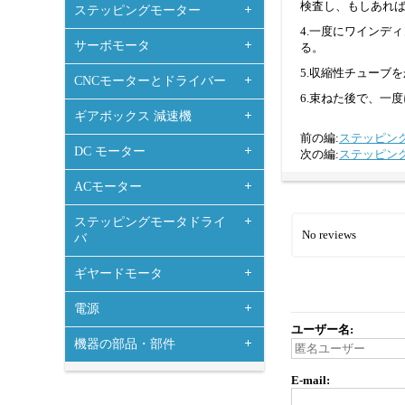
検査し、もしあれ
ステッピングモーター
4.一度にワインデ
サーボモータ
る。
5.収縮性チューブ
CNCモーターとドライバー
6.束ねた後で、一
ギアボックス 減速機
前の編:
ステッピン
DC モーター
次の編:
ステッピン
ACモーター
ステッピングモータドライ
No reviews
バ
ギヤードモータ
電源
ユーザー名:
機器の部品・部件
E-mail: