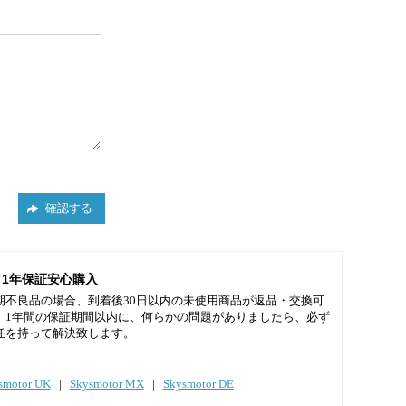
1年保証安心購入
期不良品の場合、到着後30日以内の未使用商品が返品・交換可
。1年間の保証期間以内に、何らかの問題がありましたら、必ず
任を持って解決致します。
smotor UK
|
Skysmotor MX
|
Skysmotor DE