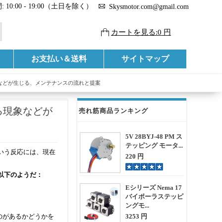
 10:00 - 19:00（土日を除く）
Skysmotor.com@gmail.com
カートを見る:0 円
お支払い＆送料
サイトマップ
などが生じる、メンテナンスの流れと提案
る現象などが
売れ筋商品ランキング
5V 28BYJ-48 PM ス
テッピング モータ...
いう反応には、現在
220 円
以下のようだ：
Eシリーズ Nema 17
バイポーラステッピ
ングモ...
のがあるかどうかを
3253 円