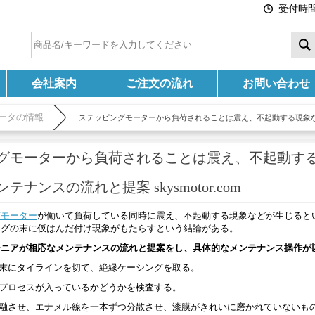
受付時間:
会社案内
ご注文の流れ
お問い合わせ
ータの情報
ステッピングモーターから負荷されることは震え、不起動する現象
グモーターから負荷されることは震え、不起動す
ナンスの流れと提案 skysmotor.com
グモーター
が働いて負荷している同時に震え、不起動する現象などが生じると
ングの末に仮はんだ付け現象がもたらすという結論がある。
ジニアが相応なメンテナンスの流れと提案をし、具体的なメンテナンス操作が
の末にタイラインを切て、絶縁ケーシングを取る。
はプロセスが入っているかどうかを検査する。
溶融させ、エナメル線を一本ずつ分散させ、漆膜がきれいに磨かれていないも