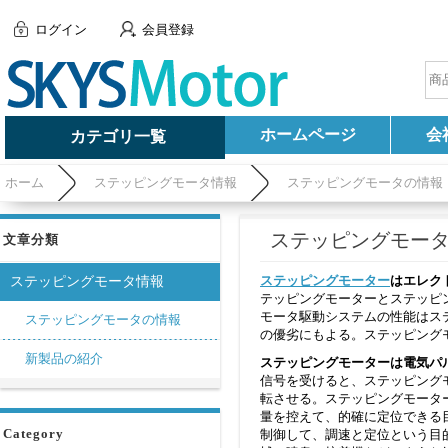
ログイン
会員登録
ホームページ
会
カテゴリ一覧
ホーム
ステッピングモータ情報
ステッピングモータの情報
ステッピングモータドラ
文章分類
ステッピングモーター
はエレク
ステッピングモータ情報
テッピングモーターとステッピ
モータ駆動システムの性能はス
ステッピングモータの情報
の優劣にもよる。ステッピング
新製品の紹介
ステッピングモーターは電気パ
信号を受けると、ステッピング
転させる。ステッピングモータ
量を控えて、的確に定位できる
Category
制御して、調速と定位という目