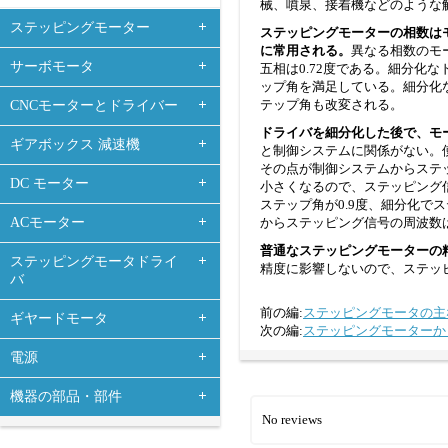
械、噴泉、接着機などのような
ステッピングモーター
ステッピングモーターの相数は
に常用される。
異なる相数のモー
サーボモータ
五相は0.72度である。細分化
ップ角を満足している。細分化
テップ角も改変される。
CNCモーターとドライバー
ドライバを細分化した後で、モ
ギアボックス 減速機
と制御システムに関係がない。
その点が制御システムからステ
DC モーター
小さくなるので、ステッピング
ステップ角が0.9度、細分化で
ACモーター
からステッピング信号の周波数
普通なステッピングモーターの
ステッピングモータドライ
精度に影響しないので、ステッ
バ
前の編:
ステッピングモータの主
ギヤードモータ
次の編:
ステッピングモーターか
電源
機器の部品・部件
No reviews