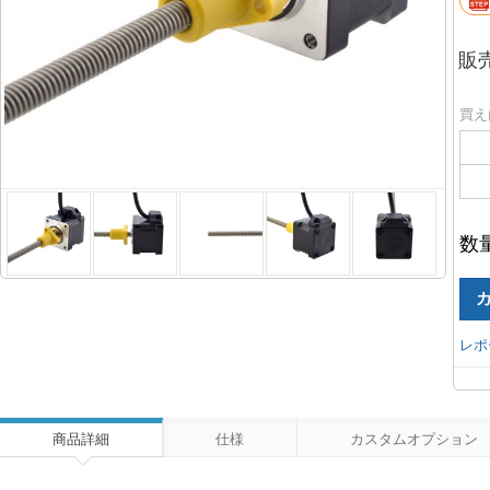
販
買え
数
レポ
商品詳細
仕様
カスタムオプション