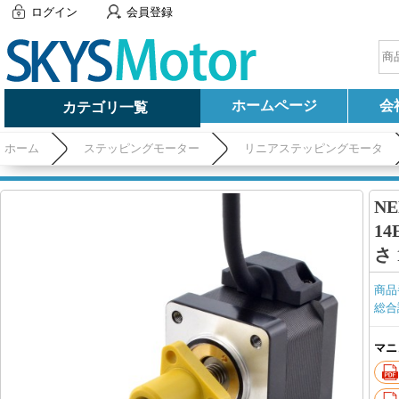
ログイン
会員登録
ホームページ
会
カテゴリ一覧
ホーム
ステッピングモーター
リニアステッピングモータ
長さ 150mm
N
14
さ 
商品
総合
マニ