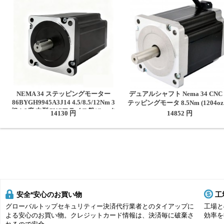
NEMA 34 ステッピングモーター
デュアルシャフト Nema 34 CNC
86BYGH9945A3J14 4.5/8.5/12Nm 3
テッピングモータ 8.5Nm (1204oz.
相 1.8度 中型CNCフライス盤/ルータ
5A 86x114mm
14130 円
14852 円
ー用
安全*安心のお買い物
工
グローバルトップセキュリティー決済代行業者とのタイアップに
工場と
よる安心のお買い物。クレジットカード情報は、決済毎に破棄さ
効率を