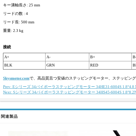
キー溝軸長さ: 25 mm
リードの数 : 4
リード長: 500 mm
重量: 2.3 kg
接続
A+
A-
B+
B
BLK
GRN
RED
B
Skysmotor.com
で、高品質且つ安値のステッピングモーター、ステッピング
Prev: Eシリーズ 34バイポーラステッピングモーター 34HE31-6004S 1.8°4.8 N
Next: Sシリーズ 34バイポーラステッピングモーター 34HS45-6004S 1.8°8.2N
関連製品