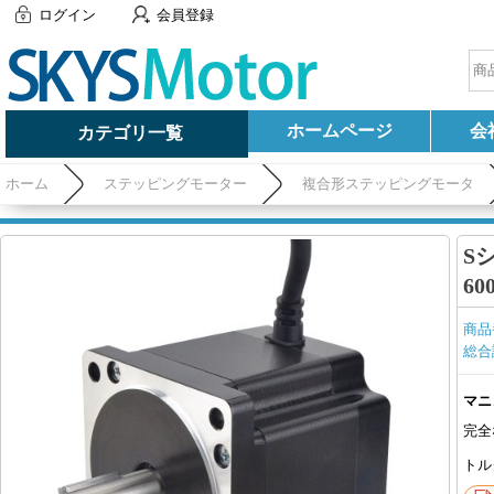
ログイン
会員登録
ホームページ
会
カテゴリ一覧
ホーム
ステッピングモーター
複合形ステッピングモータ
S
60
商品
総合
マニ
完全
トル