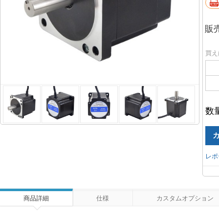
販
買え
数
レポ
商品詳細
仕様
カスタムオプション