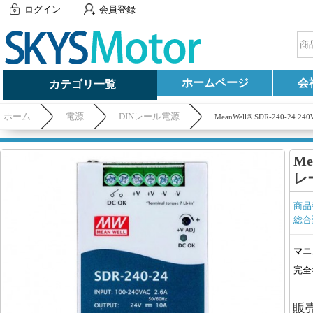
ログイン
会員登録
ホームページ
会
カテゴリ一覧
ホーム
電源
DINレール電源
MeanWell® SDR-240-24 
Me
レ
商品
総合
マニ
完全
販