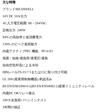
主な特徴
ブランドMEANWELL
24V DC 10A 出力
AC入力電圧範囲: 88 ~ 264VAC
定格出力: 240W
94% の高効率と低消費電力
150% のピーク負荷能力
内蔵アクティブPFC 機能、PF>0.93
保護：短絡/過負荷/過電圧/過熱
自由空気対流による冷却
DINレールTS-35/7.5または15に取り付け可能
UL 508 (産業用制御機器) 承認済み
BS EN/EN61000-6-2(BS EN/EN50082-2)産業イミュニティレベル
内蔵DC OKリレー接点
100％全負荷バーンインテスト
3年間の保証