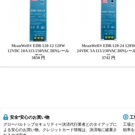
MeanWell® EDR-120-12 120W
MeanWell® EDR-120-24 120
12VDC 10A 115/230VAC DINレール
24VDC 5A 115/230VAC DINレ
電源
源
3850 円
3742 円
安全*安心のお買い物
工
グローバルトップセキュリティー決済代行業者とのタイアップに
工場と
よる安心のお買い物。クレジットカード情報は、決済毎に破棄さ
効率を