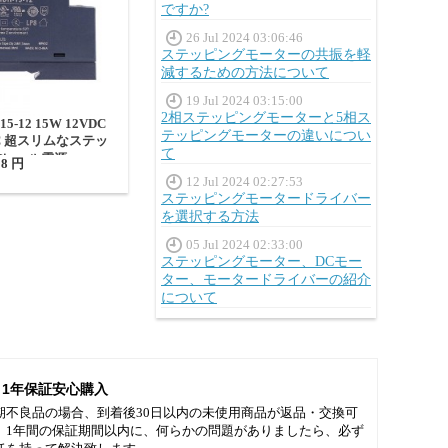
ですか?
26 Jul 2024 03:06:46
ステッピングモーターの共振を軽
減するための方法について
19 Jul 2024 03:15:00
2相ステッピングモーターと5相ス
15-12 15W 12VDC
テッピングモーターの違いについ
0VAC 超スリムなステッ
て
INレール電源
98 円
12 Jul 2024 02:27:53
ステッピングモータードライバー
を選択する方法
05 Jul 2024 02:33:00
ステッピングモーター、DCモー
ター、モータードライバーの紹介
について
1年保証安心購入
期不良品の場合、到着後30日以内の未使用商品が返品・交換可
。1年間の保証期間以内に、何らかの問題がありましたら、必ず