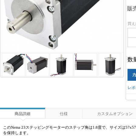
販
買え
数
レポ
商品詳細
仕様
カスタムオプション
このNema 23ステッピングモーターのステップ角は1.8度で、サイズは57x57x
を保持します。