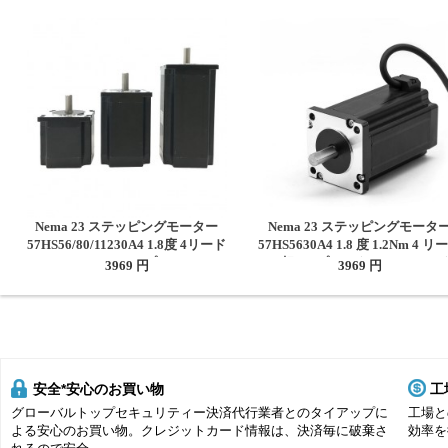
Nema 23 ステッピングモーター
Nema 23 ステッピングモータ
57HS56/80/11230A4 1.8度 4リード
57HS5630A4 1.8 度 1.2Nm 4 リ
1.2Nm/2Nm/3Nm 3Dプリント/CNC
3A 2 相 3D プリンター CNC ル
3969 円
3969 円
ルーターミル用
用
安全*安心のお買い物
工
グローバルトップセキュリティー決済代行業者とのタイアップに
工場と
よる安心のお買い物。クレジットカード情報は、決済毎に破棄さ
効率を