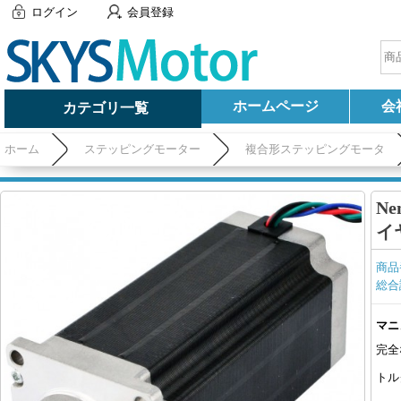
ログイン
会員登録
ホームページ
会
カテゴリ一覧
ホーム
ステッピングモーター
複合形ステッピングモータ
Ne
イ
商品
総合
マニ
完全
トル