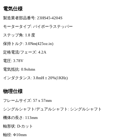
電気仕様
製造業者部品番号: 23HS45-4204S
モータータイプ: バイポーラステッパー
ステップ角: 1.8 度
保持トルク: 3.0Nm(425oz.in)
定格電流/フェーズ: 4.2A
電圧: 3.78V
電気抵抗: 0.9ohms
インダクタンス: 3.8mH ± 20%(1KHz)
物理仕様
フレームサイズ: 57 x 57mm
シングルシャフト/デュアルシャフト: シングルシャフト
機体の長さ: 113mm
軸形状: D-カット
軸径: Φ10mm