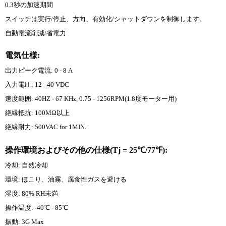
0.3秒の加速期間
スイッチは実行/停止、方向、有効化/シャットダウンを制御します。
自動電流削減/省電力
電気仕様:
出力ピーク電流: 0 - 8 A
入力電圧: 12 - 40 VDC
速度範囲: 40HZ - 67 KHz, 0.75 - 1256RPM(1.8度モーター用)
絶縁抵抗: 100MΩ以上
絶縁耐力: 500VAC for 1MIN.
操作環境およびその他の仕様(Tj = 25℃/77℉):
冷却: 自然冷却
環境: ほこり、油霧、腐食性ガスを避ける
湿度: 80% RH未満
操作温度: -40℃ - 85℃
振動: 3G Max