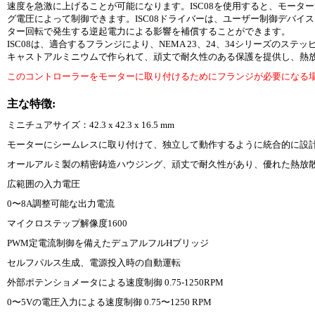
速度を急激に上げることが可能になります。ISC08を使用すると、モータ
グ電圧によって制御できます。ISC08ドライバーは、ユーザー制御デバイ
ター回転で発生する逆起電力による影響を補償することができます。
ISC08は、適合するフランジにより、NEMA 23、24、34シリーズの
キャストアルミニウムで作られて、頑丈で耐久性のある保護を提供し、熱
このコントローラーをモーターに取り付けるためにフランジが必要になる
主な特徴:
ミニチュアサイズ：42.3 x 42.3 x 16.5 mm
モーターにシームレスに取り付けて、独立して動作するように統合的に設
オールアルミ製の精密鋳造ハウジング、頑丈で耐久性があり、優れた熱放
広範囲の入力電圧
0〜8A調整可能な出力電流
マイクロステップ解像度1600
PWM定電流制御を備えたデュアルフルHブリッジ
セルフパルス生成、電源投入時の自動運転
外部ポテンショメータによる速度制御 0.75-1250RPM
0〜5Vの電圧入力による速度制御 0.75〜1250 RPM