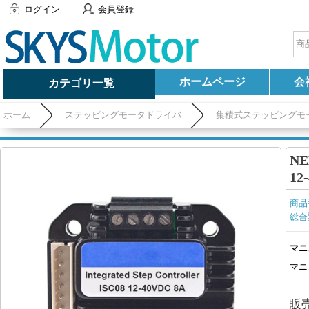
ログイン
会員登録
ホームページ
会
カテゴリ一覧
ホーム
ステッピングモータドライバ
集積式ステッピングモ
N
12
商品
総合
マニ
マニ
販