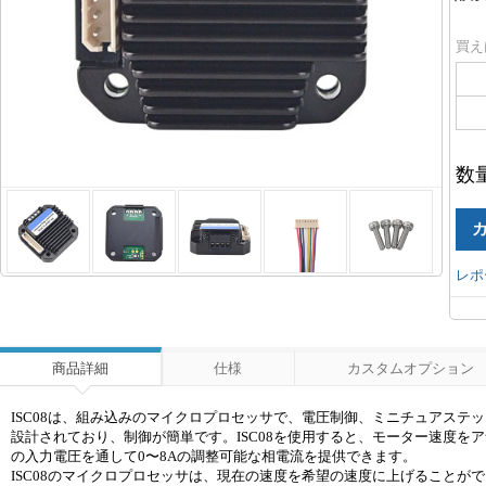
買え
数
レポ
商品詳細
仕様
カスタムオプション
ISC08は、組み込みのマイクロプロセッサで、電圧制御、ミニチュアス
設計されており、制御が簡単です。ISC08を使用すると、モーター速度をアナ
の入力電圧を通して0〜8Aの調整可能な相電流を提供できます。
ISC08のマイクロプロセッサは、現在の速度を希望の速度に上げることができ