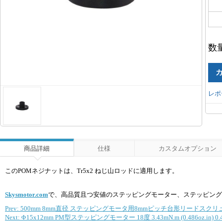
数
レポ
商品詳細
仕様
カスタムオプション
このPOMネジナットは、Tr5x2 ねじ山ロッドに適用します。
Skysmotor.com
で、高品質且つ安値のステッピングモーター、ステッピング
Prev: 500mm 8mm直径 ステッピングモータ用8mmピッチ台形リードスクリ
Next: Φ15x12mm PM型ステッピングモーター 18度 3.43mN.m (0.486oz.in) 