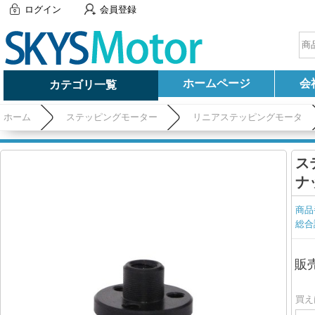
ログイン
会員登録
ホームページ
会
カテゴリ一覧
ホーム
ステッピングモーター
リニアステッピングモータ
ス
ナ
商品
総合
販
買え