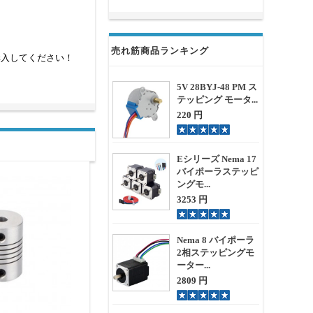
売れ筋商品ランキング
購入してください！
5V 28BYJ-48 PM ス
テッピング モータ...
220 円
Eシリーズ Nema 17
バイポーラステッピ
ングモ...
3253 円
Nema 8 バイポーラ
2相ステッピングモ
ーター...
2809 円