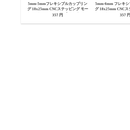
5mm-5mmフレキシブルカップリン
5mm-6mm フレキ
グ 18x25mm CNCステッピング モー
グ 18x25mm CN
タシャフトカップリング
タシャフトカ
357 円
357 