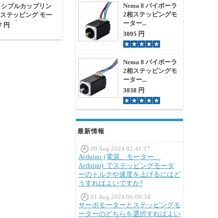
Nema 8 バイポーラ
レキシブルカップリン
2相ステッピングモ
CNCステッピング モー
ーター...
カップリング
7 円
3095 円
Nema 8 バイポーラ
2相ステッピングモ
ーター...
3038 円
最新情報
09 Aug 2024 02:41:17
Arduino (電源、モーター、
Arduino) でステッピングモータ
ーのトルクや速度を上げるにはど
うすればよいですか?
01 Aug 2024 06:09:34
サーボモーターとステッピングモ
ーターのどちらを選択すればよい