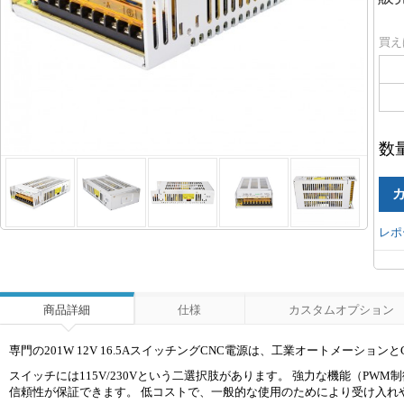
買え
数
レポ
商品詳細
仕様
カスタムオプション
専門の201W 12V 16.5AスイッチングCNC電源は、工業オートメーシ
スイッチには115V/230Vという二選択肢があります。 強力な機能（P
信頼性が保証できます。 低コストで、一般的な使用のためにより受け入れ