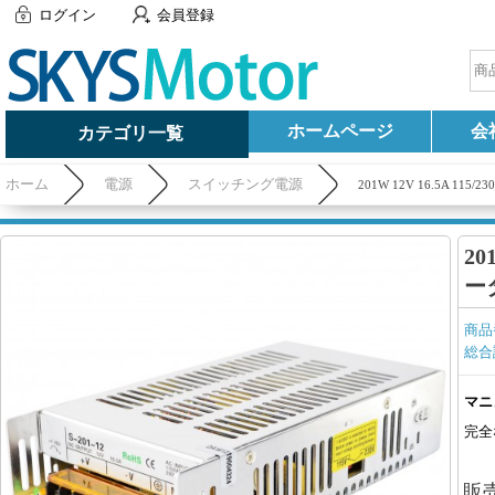
ログイン
会員登録
ホームページ
会
カテゴリ一覧
ホーム
電源
スイッチング電源
201W 12V 16.5A 
20
ー
商品
総合
マニ
完全
販