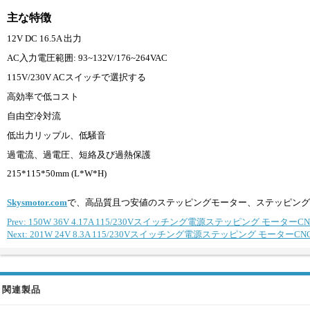
主な特徴
12V DC 16.5A 出力
AC入力電圧範囲: 93~132V/176~264VAC
115V/230V ACスイッチで選択する
高効率で低コスト
自由空冷対流
低出力リップル、低騒音
過電流、過電圧、短絡及び過熱保護
215*115*50mm (L*W*H)
Skysmotor.com
で、高品質且つ安値のステッピングモーター、ステッピング
Prev: 150W 36V 4.17A 115/230Vスイッチング電源ステッピング モータ
Next: 201W 24V 8.3A 115/230Vスイッチング電源ステッピング モーター
関連製品