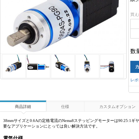
買え
数
レポ
商品詳細
仕様
カスタムオプション
38mmサイズと0.6Aの定格電流のNema8ステッピングモーターは90.2
要なアプリケーションにとっては良い解決方法です。
電気仕様