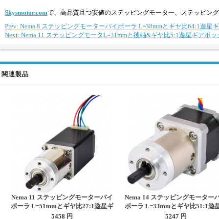
Skysmotor.com
で、高品質且つ安値のステッピングモーター、ステッピング
Prev: Nema 8 ステッピングモーターバイポーラ L=38mmとギヤ比64:1遊
Next: Nema 11 ステッピングモータL=31mmと後軸&ギヤ比5:1遊星ギアボ
関連製品
Nema 11 ステッピングモーターバイ
Nema 14 ステッピングモーター
ポーラ L=51mmとギヤ比27:1遊星ギ
ポーラ L=33mmとギヤ比51:1遊
アボックス
アボックス
5458 円
5247 円