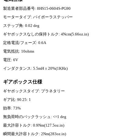
製造業者部品番号: 8HS15-0604S-PG90
モータータイプ: バイポーラステッパー
ステップ角: 0.02 deg
ギヤボックスなしの保持トルク: 4Ncm(5.66oz.in)
定格電流/フェーズ: 0.6A
電気抵抗: 10ohms
電圧: 6V
インダクタンス: 5.5mH ± 20%(1KHz)
ギアボックス仕様
ギヤボックスタイプ: プラネタリー
ギア比: 90.25: 1
効率: 73%
無負荷時のバックラッシュ: <=1 deg
最大許容トルク: 0.9Nm(127.5oz.in)
瞬間最大許容トルク: 2Nm(283oz.in)