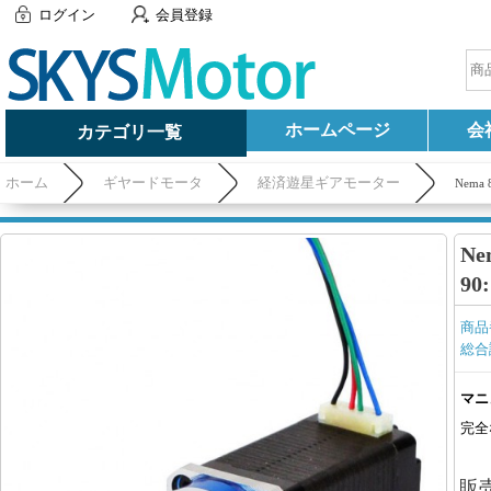
ログイン
会員登録
ホームページ
会
カテゴリ一覧
ホーム
ギヤードモータ
経済遊星ギアモーター
Nem
N
9
商品
総合
マニ
完全
販