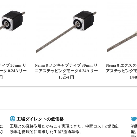
ティブ 30mm リ
Nema 8 ノンキャプティブ 30mm リ
Nema 8 エクス
 0.24A リー
ニアステッピングモータ 0.24A リー
アステッピングモー
150mm
ド4mm 長さ150mm
0.6096m
 円
15254 円
144
工場ダイレクトの低価格
に
工場との直接取引だからこそ実現できた、中間コストの削減。
初
さ
効率を徹底的に追求した生産?流通革命。
能