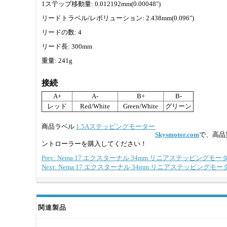
1ス亍ッブ移動量: 0.012192mm(0.00048")
リードトラベル/レボリューション: 2.438mm(0.096")
リードの数: 4
リード長: 300mm
重量: 241g
接続
A+
A-
B+
B-
レッド
Red/White
Green/White
グリーン
商品ラベル
1.5Aステッピングモーター
Skysmotor.com
で、高品
ントローラーを購入してください！
Prev: Nema 17 エクスターナル 34mm リニアステッピングモータ 1
Next: Nema 17 エクスターナル 34mm リニアステッピングモータ 1
関連製品