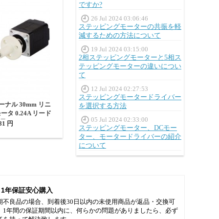
ですか?
26 Jul 2024 03:06:46
ステッピングモーターの共振を軽
減するための方法について
19 Jul 2024 03:15:00
2相ステッピングモーターと5相ス
テッピングモーターの違いについ
て
12 Jul 2024 02:27:53
ステッピングモータードライバー
ターナル 30mm リニ
を選択する方法
タ 0.24A リード
05 Jul 2024 02:33:00
m 長さ150mm
81 円
ステッピングモーター、DCモー
ター、モータードライバーの紹介
について
1年保証安心購入
期不良品の場合、到着後30日以内の未使用商品が返品・交換可
。1年間の保証期間以内に、何らかの問題がありましたら、必ず