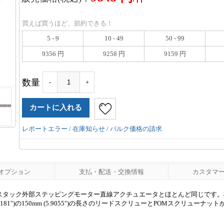
買えば買うほど、節約できる！
5 - 9
10 - 49
50 - 99
9356 円
9258 円
9159 円
数量
-
+
レポートエラー / 在庫知らせ / バルク価格の請求
オプション
支払・配送・交換情報
カスタマーレ
7のダブルスタック外部ステッピングモーター直線アクチュエータとほとんど同じです。
(0.2181")の150mm (5.9055")の長さのリードスクリューとPOMスクリュー