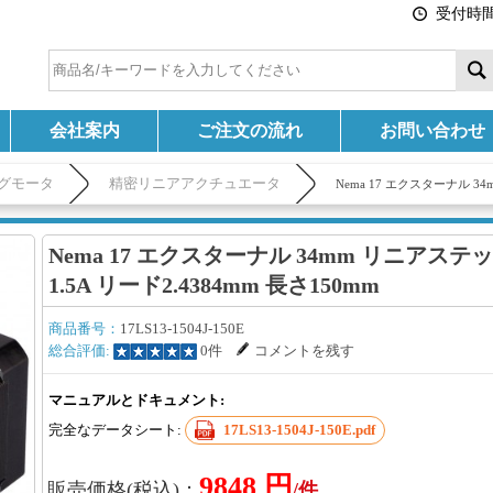
受付時間:
会社案内
ご注文の流れ
お問い合わせ
グモータ
精密リニアアクチュエータ
Nema 17 エクスターナル 3
Nema 17 エクスターナル 34mm リニアス
1.5A リード2.4384mm 長さ150mm
商品番号：
17LS13-1504J-150E
総合評価:
0件
コメントを残す
マニュアルとドキュメント:
完全なデータシート:
17LS13-1504J-150E.pdf
9848 円
販売価格(税込)：
/件