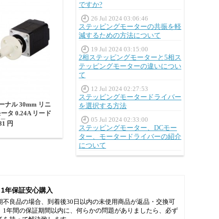
ですか?
26 Jul 2024 03:06:46
ステッピングモーターの共振を軽
減するための方法について
19 Jul 2024 03:15:00
2相ステッピングモーターと5相ス
テッピングモーターの違いについ
て
12 Jul 2024 02:27:53
ステッピングモータードライバー
ターナル 30mm リニ
を選択する方法
タ 0.24A リード
05 Jul 2024 02:33:00
m 長さ150mm
81 円
ステッピングモーター、DCモー
ター、モータードライバーの紹介
について
1年保証安心購入
期不良品の場合、到着後30日以内の未使用商品が返品・交換可
。1年間の保証期間以内に、何らかの問題がありましたら、必ず