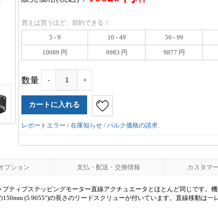
買えば買うほど、節約できる！
5 - 9
10 - 49
50 - 99
10089 円
9983 円
9877 円
数量
-
+
レポートエラー / 在庫知らせ / バルク価格の請求
オプション
支払・配送・交換情報
カスタマーレ
7のノンキャプティブステッピングモーター直線アクチュエータとほとんど同じです。機
.25") の150mm (5.9055")の長さのリードスクリューが付いています。直線移