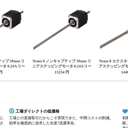
ティブ 30mm リ
Nema 8 ノンキャプティブ 30mm リ
Nema 8 エクス
 0.24A リー
ニアステッピングモータ 0.24A リー
アステッピングモー
150mm
ド4mm 長さ150mm
0.6096m
 円
15254 円
144
工場ダイレクトの低価格
に
工場との直接取引だからこそ実現できた、中間コストの削減。
初
さ
効率を徹底的に追求した生産?流通革命。
能