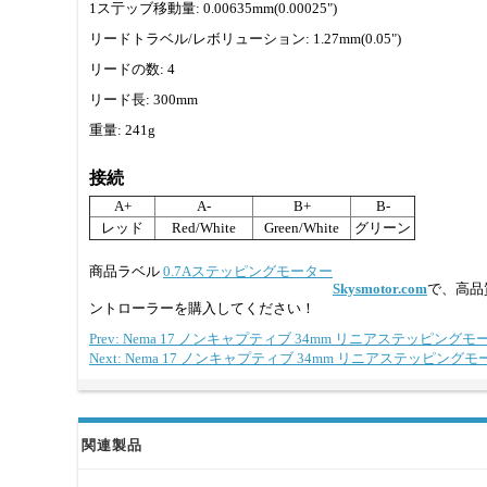
1ス亍ッブ移動量: 0.00635mm(0.00025")
リードトラベル/レボリューション: 1.27mm(0.05")
リードの数: 4
リード長: 300mm
重量: 241g
接続
A+
A-
B+
B-
レッド
Red/White
Green/White
グリーン
商品ラベル
0.7Aステッピングモーター
Skysmotor.com
で、高品
ントローラーを購入してください！
Prev: Nema 17 ノンキャプティブ 34mm リニアステッピングモータ
Next: Nema 17 ノンキャプティブ 34mm リニアステッピングモータ
関連製品