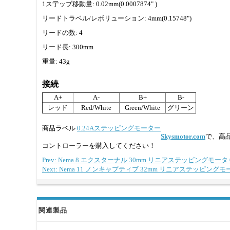
1ス亍ッブ移動量: 0.02mm(0.0007874" )
リードトラベル/レボリューション: 4mm(0.15748")
リードの数: 4
リード長: 300mm
重量: 43g
接続
A+
A-
B+
B-
レッド
Red/White
Green/White
グリーン
商品ラベル
0.24Aステッピングモーター
Skysmotor.com
で、高
コントローラーを購入してください！
Prev: Nema 8 エクスターナル 30mm リニアステッピングモータ 0
Next: Nema 11 ノンキャプティブ 32mm リニアステッピングモータ
関連製品