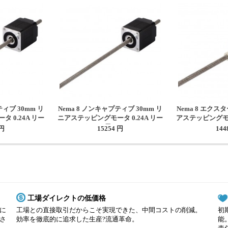
ティブ 30mm リ
Nema 8 ノンキャプティブ 30mm リ
Nema 8 エクス
 0.24A リー
ニアステッピングモータ 0.24A リー
アステッピングモー
150mm
ド4mm 長さ150mm
0.6096m
 円
15254 円
144
工場ダイレクトの低価格
に
工場との直接取引だからこそ実現できた、中間コストの削減。
初
さ
効率を徹底的に追求した生産?流通革命。
能