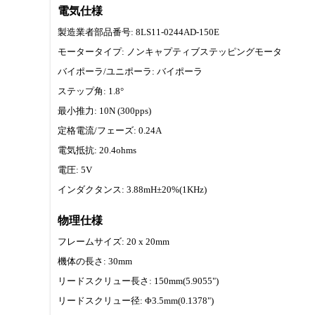
電気仕様
製造業者部品番号: 8LS11-0244AD-150E
モータータイプ: ノンキャプティブステッピングモータ
バイポーラ/ユニポーラ: バイポーラ
ステップ角: 1.8°
最小推力: 10N (300pps)
定格電流/フェーズ: 0.24A
電気抵抗: 20.4ohms
電圧: 5V
インダクタンス: 3.88mH±20%(1KHz)
物理仕様
フレームサイズ: 20 x 20mm
機体の長さ: 30mm
リードスクリュー長さ: 150mm(5.9055")
リードスクリュー径: Φ3.5mm(0.1378")