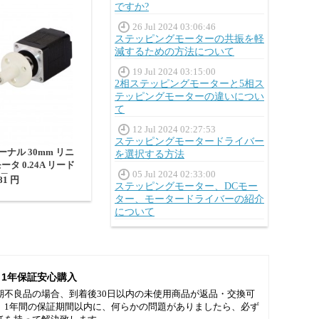
ですか?
26 Jul 2024 03:06:46
ステッピングモーターの共振を軽
減するための方法について
19 Jul 2024 03:15:00
2相ステッピングモーターと5相ス
テッピングモーターの違いについ
て
12 Jul 2024 02:27:53
ステッピングモータードライバー
ターナル 30mm リニ
を選択する方法
タ 0.24A リード
05 Jul 2024 02:33:00
m 長さ150mm
81 円
ステッピングモーター、DCモー
ター、モータードライバーの紹介
について
1年保証安心購入
期不良品の場合、到着後30日以内の未使用商品が返品・交換可
。1年間の保証期間以内に、何らかの問題がありましたら、必ず