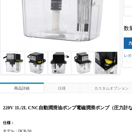
数
レポ
商品詳細
仕様
カスタムオプション
220V 1L/2L CNC自動潤滑油ポンプ電磁潤滑ポンプ（圧力計
仕様：
モデル：DCR-50