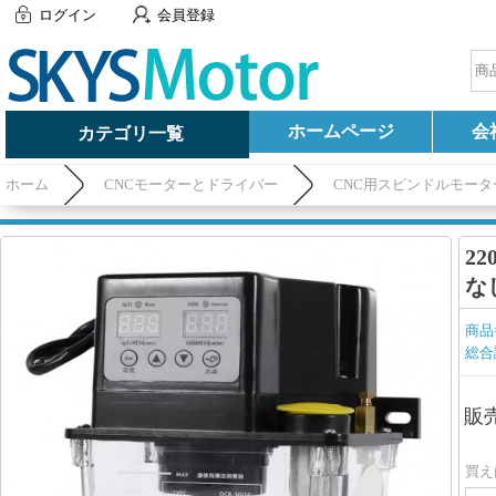
ログイン
会員登録
ホームページ
会
カテゴリ一覧
ホーム
CNCモーターとドライバー
CNC用スピンドルモータ
2
な
商品
総合
販
買え