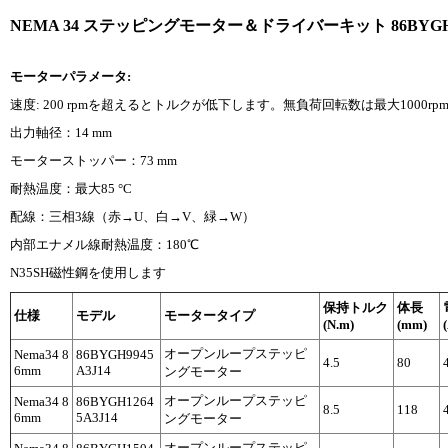
NEMA 34 ステッピングモーター＆ドライバーキット 86BYGH9945A3J1
モーターパラメータ:
速度: 200 rpmを超えるとトルクが低下します。無負荷回転数は最大1000rp
出力軸径：14 mm
モーターストッパー：73 mm
耐熱温度：最大85 °C
配線：三相3線（赤→U、白→V、緑→W）
内部エナメル線耐熱温度：180℃
N35SH磁性鋼を使用します
保持トルク
体長
仕様
モデル
モータータイプ
(N.m)
(mm)
オープンループステッピ
Nema34 8
86BYGH9945
4.5
80
6mm
A3J14
ングモーター
オープンループステッピ
Nema34 8
86BYGH1264
8.5
118
6mm
5A3J14
ングモーター
オープンループステッピ