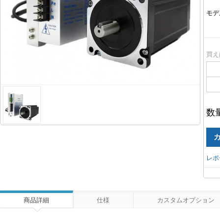
モデ
買え
数
レポ
商品詳細
仕様
カスタムオプション