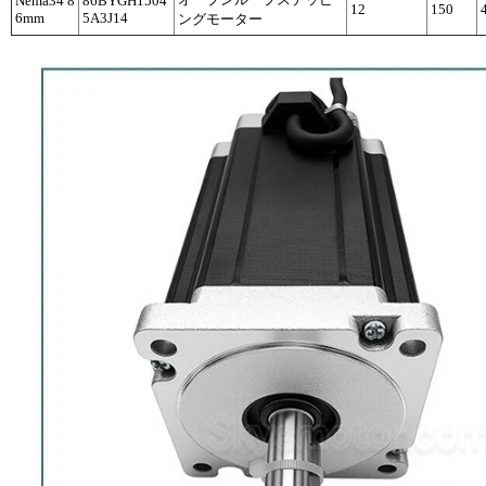
Nema34 8
86BYGH1504
12
150
6mm
5A3J14
ングモーター