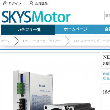
ログイン
会員登録
ホームページ
会
カテゴリ一覧
ホーム
CNCモーターとドライバー
CNCステッピングモータ
4.5/8.5/12Nm 3相 1.8度
N
86
商品
総合
販