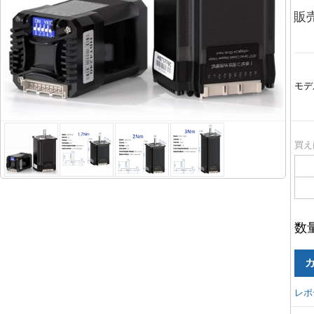
販
モデ
買え
数
レポ