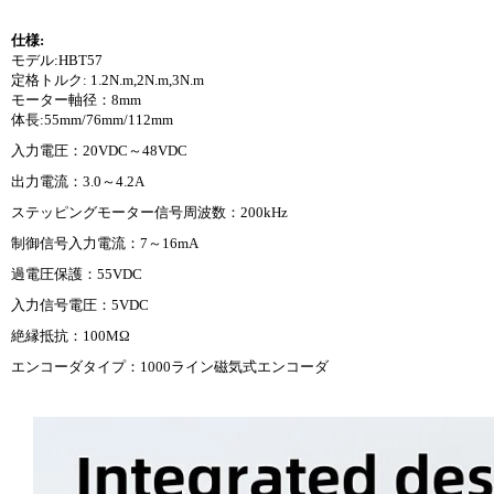
仕様:
モデル:HBT57
定格トルク: 1.2N.m,2N.m,3N.m
モーター軸径：8mm
体長:55mm/76mm/112mm
入力電圧：20VDC～48VDC
出力電流：3.0～4.2A
ステッピングモーター信号周波数：200kHz
制御信号入力電流：7～16mA
過電圧保護：55VDC
入力信号電圧：5VDC
絶縁抵抗：100MΩ
エンコーダタイプ：1000ライン磁気式エンコーダ