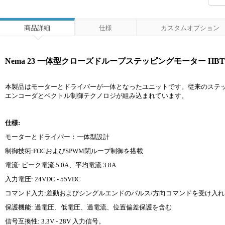
商品詳細
仕様
カスタムオプション
Nema 23 一体型クローズドループステッピングモーター HBT57
本製品はモーターとドライバーが一体となったユニットです。従来のステッ
エンコーダとベクトル制御テクノロジが組み込まれています。
仕様:
モーターとドライバー：一体型設計
制御技術:FOCおよびSPWM閉ループ制御を搭載
電流: ピーク電流 5.0A、平均電流 3.8A
入力電圧: 24VDC - 55VDC
コマンド入力:差動およびシングルエンドのパルス/方向コマンドを受け入れ
保護機能: 過電圧、低電圧、過電流、位置偏差保護を含む
信号互換性: 3.3V - 28V 入力信号。