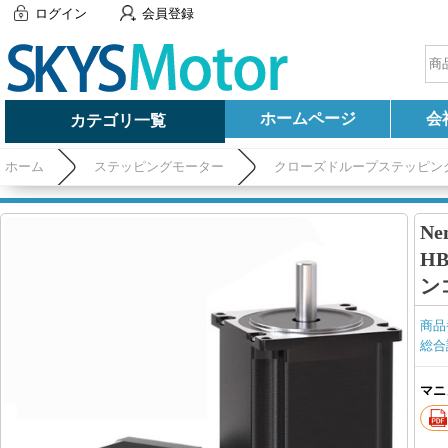
ログイン
会員登録
ホームページ
会
カテゴリ一覧
ホーム
ステッピングモーター
クローズドループステッピン
1.2Nm/2Nm/3Nm、ドライブ 1000 ラインエンコーダ付き
N
HB
ン
商品
総合
マニ