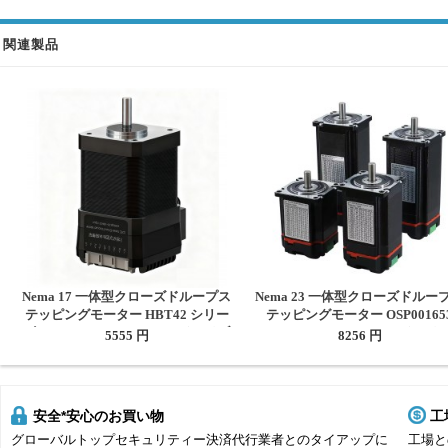
関連製品
Nema 17 一体型クローズドループス
Nema 23 一体型クローズドルー
テッピングモーター HBT42 シリー
テッピングモーター OSP00165
ズ 0.4Nm/0.55Nm/0.7Nm、ドライブ
1.2Nm/2Nm/2.5Nm/3Nm ドライ
5555 円
8256 円
1000 ラインエンコーダ付き
エンコーダ付き
安全*安心のお買い物
工
グローバルトップセキュリティー決済代行業者とのタイアップに
工場と