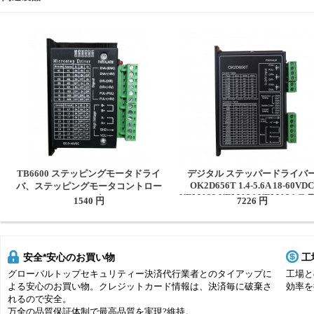
TB6600 ステッピングモータドライ
デジタル ステッパードライバ
OK2D656T 1.4-5.6A 18-60VDC
バ、ステッピングモータコントロー
NEMA23 NEMA24 NEMA34 ス
ラー 9-40VDC 4A 2相 NEMA 17、
1540 円
7226 円
パー モータ用
23、24用
安全*安心のお買い物
工
グローバルトップセキュリティー決済代行業者とのタイアップに
工場と
よる安心のお買い物。クレジットカード情報は、決済毎に破棄さ
効率を
れるので安全。
万全の品質保証体制で最高品質を実現?維持。