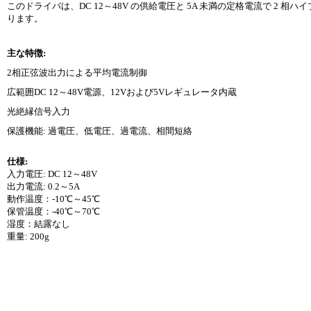
このドライバは、DC 12～48V の供給電圧と 5A 未満の定格電流で 2 相
ります。
主な特徴:
2相正弦波出力による平均電流制御
広範囲DC 12～48V電源、12Vおよび5Vレギュレータ内蔵
光絶縁信号入力
保護機能: 過電圧、低電圧、過電流、相間短絡
仕様:
入力電圧: DC 12～48V
出力電流: 0.2～5A
動作温度：-10℃～45℃
保管温度：-40℃～70℃
湿度：結露なし
重量: 200g