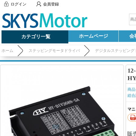
ログイン
会員登録
ホームページ
会
カテゴリ一覧
ホーム
ステッピングモータドライバ
デジタルステッピング
1
HY
商品
総合
マニ
販