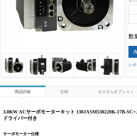
買え
数
レポ
商品詳細
仕様
カスタムオプション
3.0KW ACサーボモーターキット 130JASM530220K-17B-SC+JASD3
ドライバー付き
サーボモーター仕様
: