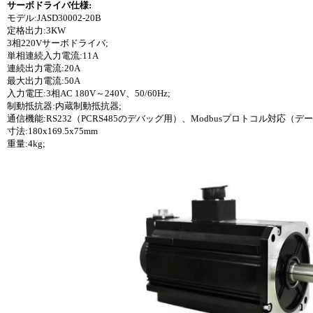
サーボドライバ仕様:
モデル:JASD30002-20B
定格出力:3KW
3相220Vサーボドライバ;
単相連続入力電流:11A
連続出力電流:20A
最大出力電流:50A
入力電圧:3相AC 180V～240V、50/60Hz;
制動抵抗器:内蔵制動抵抗器;
通信機能:RS232（PCRS485のデバッグ用）、Modbusプロトコル対応（
寸法:180x169.5x75mm
重量:4kg;