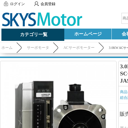
ログイン
会員登録
ホームページ
会
カテゴリ一覧
ホーム
サーボモータ
ACサーボモーター
3.0KW ACサ
3.
SC
J
商品
総合
販