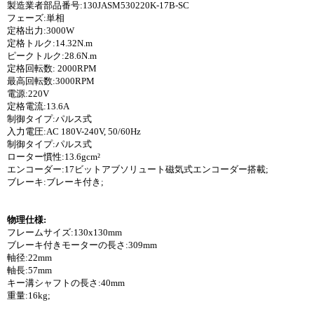
製造業者部品番号:130JASM530220K-17B-SC
フェーズ:単相
定格出力:3000W
定格トルク:14.32N.m
ピークトルク:28.6N.m
定格回転数: 2000RPM
最高回転数:3000RPM
電源:220V
定格電流:13.6A
制御タイプ:パルス式
入力電圧:AC 180V-240V, 50/60Hz
制御タイプ:パルス式
ローター慣性:13.6gcm²
エンコーダー:17ビットアブソリュート磁気式エンコーダー搭載;
ブレーキ:ブレーキ付き;
物理仕様:
フレームサイズ:130x130mm
ブレーキ付きモーターの長さ:309mm
軸径:22mm
軸長:57mm
キー溝シャフトの長さ:40mm
重量:16kg;