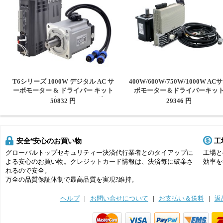
T6シリーズ 1000W デジタル AC サ
400W/600W/750W/1000W AC
ーボモーター & ドライバー キット
ボモーター＆ドライバーキッ
3.19Nm 17 ビット エンコーダー
110V / 220V 1.27Nm-3.8Nm CN
50832 円
29346 円
IP65
よびPLCシステム向け
安全*安心のお買い物
工
グローバルトップセキュリティー決済代行業者とのタイアップに
工場と
よる安心のお買い物。クレジットカード情報は、決済毎に破棄さ
効率を
れるので安全。
万全の品質保証体制で最高品質を実現?維持。
ヘルプ
|
お問い合せについて
|
お支払い＆送料
|
返