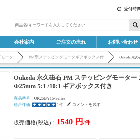
受付時間:
会社案内
ご注文の流れ
お問い合わせ
グモータ
PM型ステッピングモータギアボックス付
Oukeda 永
Oukeda 永久磁石 PM ステッピングモーター 7.
Φ25mm 5:1 /10:1 ギアボックス付き
商品番号：
OK25BY15-Series
総合評価:
1件
コメントを残す
1540 円
販売価格(税込)：
/件