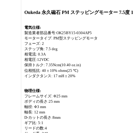
Oukeda 永久磁石 PM ステッピングモーター 7.5度 12
電気仕様:
製造業者部品番号:OK25BY15-0304AP5
モータータイプ: PM型ステッピングモータ
フェーズ: 2
ステップ角: 7.5 deg
相電流: 0.3A
相電圧:12VDC
保持トルク: 7.35Ncm(10.40 oz.in)
位相抵抗: 40 ± 10% ohms(25 ℃)
インダクタンス: 17 mH ± 20%
物理仕様:
フレームサイズ: Φ25 mm
ボディの長さ:25 mm
軸径: Φ3 mm
軸長: 12 mm
D-カットの長さ:8mm
ギア比: 5:1
リードの数:4