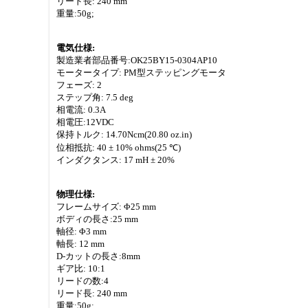
リード長: 240 mm
重量:50g;
電気仕様:
製造業者部品番号:OK25BY15-0304AP10
モータータイプ: PM型ステッピングモータ
フェーズ: 2
ステップ角: 7.5 deg
相電流: 0.3A
相電圧:12VDC
保持トルク: 14.70Ncm(20.80 oz.in)
位相抵抗: 40 ± 10% ohms(25 ℃)
インダクタンス: 17 mH ± 20%
物理仕様:
フレームサイズ: Φ25 mm
ボディの長さ:25 mm
軸径: Φ3 mm
軸長: 12 mm
D-カットの長さ:8mm
ギア比: 10:1
リードの数:4
リード長: 240 mm
重量:50g;