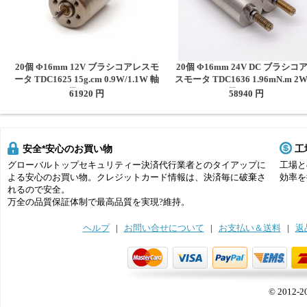
20個 Φ16mm 12V ブラシコアレスモ
20個 Φ16mm 24V DC ブラシコ
ータ TDC1625 15g.cm 0.9W/1.1W 軸
スモータ TDC1636 1.96mN.m 2
径 1.5mm
径 1.5mm
61920 円
58940 円
安全*安心のお買い物
工
グローバルトップセキュリティー決済代行業者とのタイアップに
工場と
よる安心のお買い物。クレジットカード情報は、決済毎に破棄さ
効率を
れるので安全。
万全の品質保証体制で最高品質を実現?維持。
ヘルプ
|
お問い合せについて
|
お支払い＆送料
|
返
© 2012