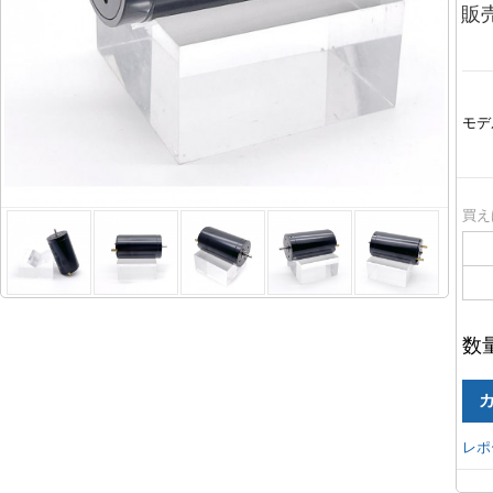
販
モデ
買え
数
レポ