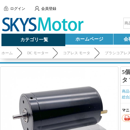
ログイン
会員登録
ホームページ
会
カテゴリ一覧
ホーム
DC モーター
コアレス モータ
ブラシコアレ
5
タ 
商品
総合
マニ