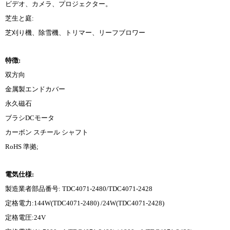
ビデオ、カメラ、プロジェクター。
芝生と庭:
芝刈り機、除雪機、トリマー、リーフブロワー
特徴:
双方向
金属製エンドカバー
永久磁石
ブラシDCモータ
カーボン スチール シャフト
RoHS 準拠;
電気仕様:
製造業者部品番号: TDC4071-2480/TDC4071-2428
定格電力:144W(TDC4071-2480) /24W(TDC4071-2428)
定格電圧:24V