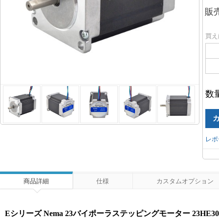
販
買え
数
レポ
商品詳細
仕様
カスタムオプション
Eシリーズ Nema 23バイポーラステッピングモーター 23HE30-2804S 