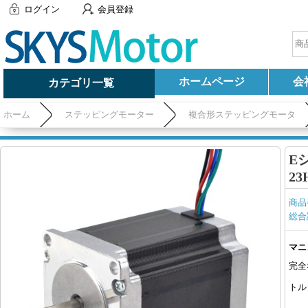
ログイン
会員登録
ホームページ
会
カテゴリ一覧
ホーム
ステッピングモーター
複合形ステッピングモータ
E
23
商品
総合
マニ
完全
トル