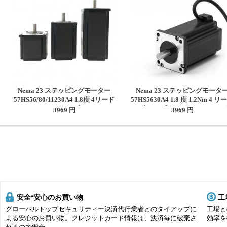
Nema 23 ステッピングモーター
Nema 23 ステッピングモータ
57HS56/80/11230A4 1.8度 4リード
57HS5630A4 1.8 度 1.2Nm 4 リ
1.2Nm/2Nm/3Nm 3Dプリント/CNC
3A 2 相 3D プリンター CNC ル
3969 円
3969 円
ルーターミル用
用
安全*安心のお買い物
工
グローバルトップセキュリティー決済代行業者とのタイアップに
工場と
よる安心のお買い物。クレジットカード情報は、決済毎に破棄さ
効率を