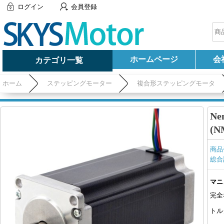
ログイン
会員登録
ホームページ
会
カテゴリ一覧
ホーム
ステッピングモーター
複合形ステッピングモータ
Ne
(
商品
総合
マニ
完全
トル