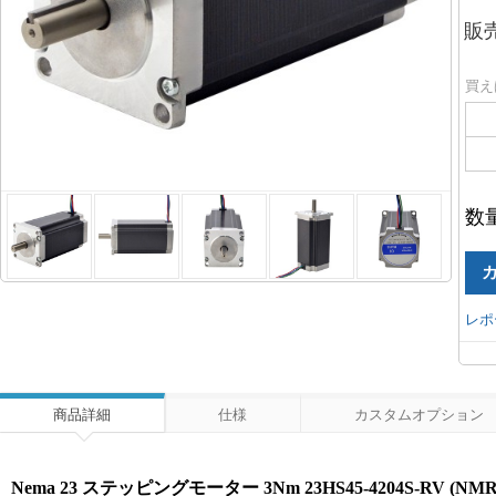
販
買え
数
レポ
商品詳細
仕様
カスタムオプション
Nema 23 ステッピングモーター 3Nm 23HS45-4204S-RV