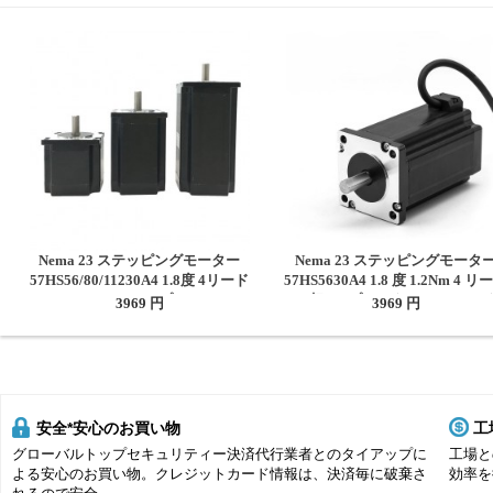
Nema 23 ステッピングモーター
Nema 23 ステッピングモータ
57HS56/80/11230A4 1.8度 4リード
57HS5630A4 1.8 度 1.2Nm 4 リ
1.2Nm/2Nm/3Nm 3Dプリント/CNC
3A 2 相 3D プリンター CNC ル
3969 円
3969 円
ルーターミル用
用
安全*安心のお買い物
工
グローバルトップセキュリティー決済代行業者とのタイアップに
工場と
よる安心のお買い物。クレジットカード情報は、決済毎に破棄さ
効率を