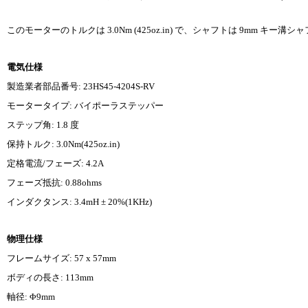
このモーターのトルクは 3.0Nm (425oz.in) で、シャフトは 9mm キ
電気仕様
製造業者部品番号: 23HS45-4204S-RV
モータータイプ: バイポーラステッパー
ステップ角: 1.8 度
保持トルク: 3.0Nm(425oz.in)
定格電流/フェーズ: 4.2A
フェーズ抵抗: 0.88ohms
インダクタンス: 3.4mH ± 20%(1KHz)
物理仕様
フレームサイズ: 57 x 57mm
ボディの長さ: 113mm
軸径: Φ9mm