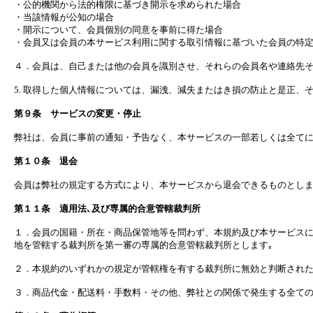
・公的機関から法的権限に基づき開示を求められた場合
・当該情報が公知の場合
・開示について、会員個別の同意を事前に得た場合
・会員又は会員の本サービス利用に関する取引情報に基づいた会員の特
４．会員は、自己または他の会員を識別させ、それらの会員名や連絡先
5. 取得した個人情報については、漏洩、減失またはき損の防止と是正
第９条 サービスの変更・停止
弊社は、会員に事前の通知・予告なく、本サービスの一部若しくは全て
第１０条 退会
会員は弊社の規定する方式により、本サービスから退会できるものとし
第１１条 適用法､及び専属的合意管轄裁判所
１．会員の国籍・所在・商品保管地等を問わず、本規約及び本サービス
地を管轄する裁判所を第一審の専属的合意管轄裁判所とします｡
２．本規約のいずれかの規定が管轄権を有する裁判所に無効と判断され
３．商品代金・配送料・手数料・その他、弊社との関係で発生する全て