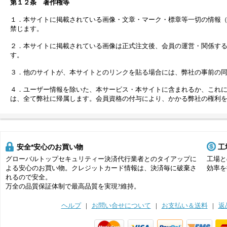
第１２条 著作権等
１．本サイトに掲載されている画像・文章・マーク・標章等一切の情報
禁じます。
２．本サイトに掲載されている画像は正式注文後、会員の運営・関係す
す。
３．他のサイトが、本サイトとのリンクを貼る場合には、弊社の事前の
４．ユーザー情報を除いた、本サービス・本サイトに含まれるか、これ
は、全て弊社に帰属します。会員資格の付与により、かかる弊社の権利
安全*安心のお買い物
工
グローバルトップセキュリティー決済代行業者とのタイアップに
工場と
よる安心のお買い物。クレジットカード情報は、決済毎に破棄さ
効率を
れるので安全。
万全の品質保証体制で最高品質を実現?維持。
ヘルプ
|
お問い合せについて
|
お支払い＆送料
|
返