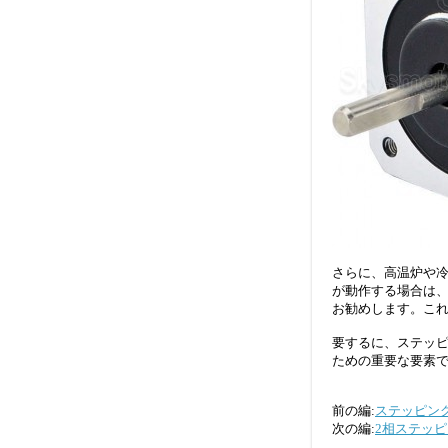
さらに、高温炉や冷
が動作する場合は、
お勧めします。こ
要するに、ステッピ
ための重要な要素
前の編:
ステッピン
次の編:
2相ステッ