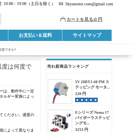
 10:00 - 19:00（土日を除く）
Skysmotor.com@gmail.com
カートを見る:0 円
お支払い＆送料
サイトマップ
度ですか?
温度は何度で
売れ筋商品ランキング
5V 28BYJ-48 PM ス
テッピング モータ...
ターは、動作中に一定
220 円
ネルギー変換によっ
Eシリーズ Nema 17
てください。過度の
バイポーラステッピ
ングモ...
3253 円
様によって異なりま