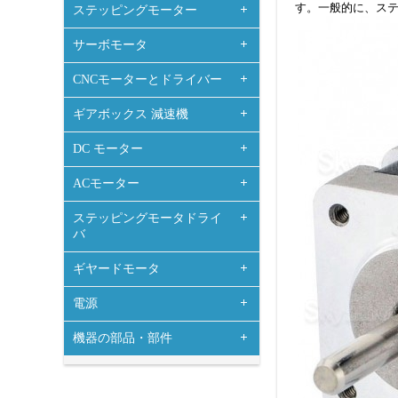
す。一般的に、ステッ
ステッピングモーター
サーボモータ
CNCモーターとドライバー
ギアボックス 減速機
DC モーター
ACモーター
ステッピングモータドライ
バ
ギヤードモータ
電源
機器の部品・部件