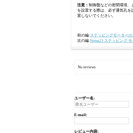
注意：
制御盤などの密閉環境、
を設置する際は、必ず通気孔を
置しないでください。
前の編:
ステッピングモーターの
次の編:
Nema23 ステッピング 
No reviews
ユーザー名:
E-mail:
レビュー内容: