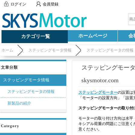
ログイン
会員登録
ホームページ
会
カテゴリ一覧
ホーム
ステッピングモータ情報
ステッピングモータの情報
ステッピングモー
文章分類
skysmotor.com
ステッピングモータ情報
ステッピングモータの情報
ステッピングモーター
の設置は
「モーターの設置方向」「設置
新製品の紹介
ステッピングモーターの取り付
モーターの取り付け方向は水平
キシアル荷重の問題にご注意く
Category
意ください。