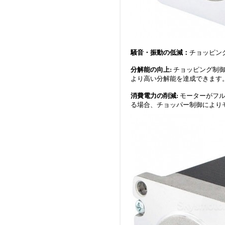
騒音・振動の低減：
チョッピン
分解能の向上:
チョッピング制
より高い分解能を達成できます
消費電力の削減:
モーターがフ
る場合、チョッパー制御により