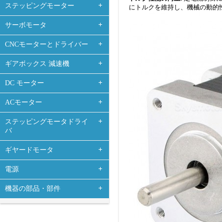
ステッピングモーター
にトルクを維持し、機械の動的
サーボモータ
CNCモーターとドライバー
ギアボックス 減速機
DC モーター
ACモーター
ステッピングモータドライ
バ
ギヤードモータ
電源
機器の部品・部件