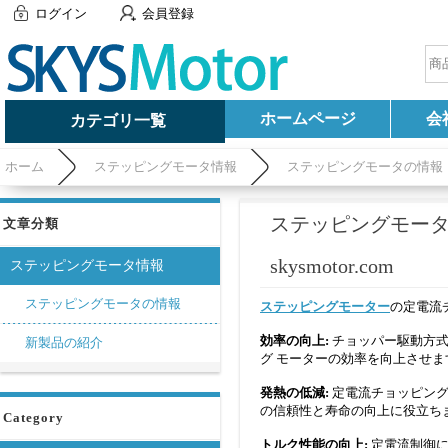
ログイン
会員登録
ホームページ
会
カテゴリ一覧
ホーム
ステッピングモータ情報
ステッピングモータの情報
ステッピングモー
文章分類
skysmotor.com
ステッピングモータ情報
ステッピングモータの情報
ステッピングモーター
の定電流
効率の向上:
チョッパー駆動方
新製品の紹介
グ モーターの効率を向上させま
発熱の低減:
定電流チョッピン
の信頼性と寿命の向上に役立ち
Category
トルク性能の向上:
定電流制御