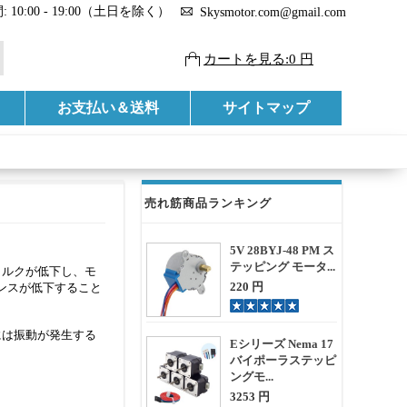
 10:00 - 19:00（土日を除く）
Skysmotor.com@gmail.com
カートを見る:0 円
お支払い＆送料
サイトマップ
売れ筋商品ランキング
。
5V 28BYJ-48 PM ス
テッピング モータ...
トルクが低下し、モ
220 円
ンスが低下すること
には振動が発生する
Eシリーズ Nema 17
バイポーラステッピ
ングモ...
3253 円