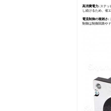
高消費電力:
ステッ
し続けるため、省
電流制御の複雑さ:
制御は制御回路や