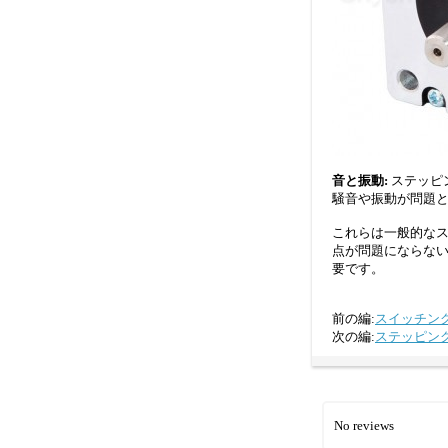
音と振動:
ステッピ
騒音や振動が問題
これらは一般的な
点が問題にならな
要です。
前の編:
スイッチン
次の編:
ステッピン
No reviews