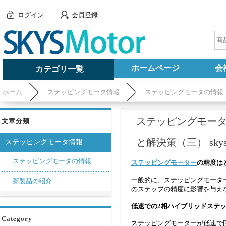
ログイン
会員登録
ホームページ
会
カテゴリ一覧
ホーム
ステッピングモータ情報
ステッピングモータの情報
ステッピングモー
文章分類
と解決策（三） skysm
ステッピングモータ情報
ステッピングモータの情報
ステッピングモーター
の精度は
一般的に、ステッピングモータ
新製品の紹介
のステップの精度に影響を与え
低速での2相ハイブリッドステ
Category
ステッピングモーターが低速で