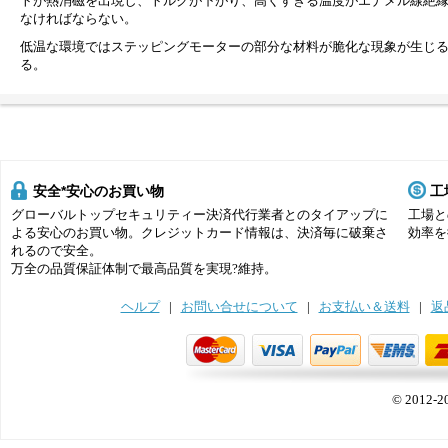
トが熱消磁を出現し、トルクが下がり、高くすぎる温度がエナメル線絶縁
なければならない。
低温な環境ではステッピングモーターの部分な材料が脆化な現象が生じ
る。
安全*安心のお買い物
工
グローバルトップセキュリティー決済代行業者とのタイアップに
工場と
よる安心のお買い物。クレジットカード情報は、決済毎に破棄さ
効率を
れるので安全。
万全の品質保証体制で最高品質を実現?維持。
ヘルプ
|
お問い合せについて
|
お支払い＆送料
|
返
© 2012