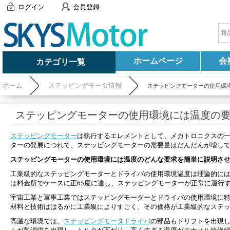
ログイン
会員登録
ホームページ
会
カテゴリ一覧
ホーム
ステッピングモータ情報
ステッピングモーターの使用環
ステッピングモーターの使用環境には温度の
ステッピングモーター
は執行するエレメントとして、メカトロニクスの
ターの発展につれて、ステッピングモーターの需要量はだんだんが増し
ステッピングモーターの使用環境には温度のどんな要求を簡単に説明さ
工業級的なステッピングモーターとドライバの使用環境温度は理論的には
は料金所でケースに正65度に達し、ステッピングモーターが正常に運行
宇宙工業と軍事工業ではステッピングモーターとドライバの使用環境に特
材料と技術ははるかに工業級によりすごく、その価格が工業級的なステッ
高温な環境では、
ステッピングモータドライバ
の部品もドリフトを出現し