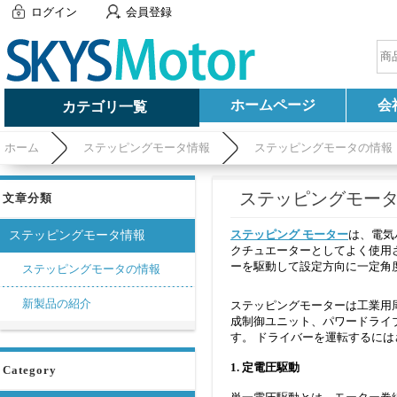
ログイン
会員登録
ホームページ
会
カテゴリ一覧
ホーム
ステッピングモータ情報
ステッピングモータの情報
ステッピングモーターの
文章分類
ステッピング モーター
は、電気
ステッピングモータ情報
クチュエーターとしてよく使用
ーを駆動して設定方向に一定角
ステッピングモータの情報
新製品の紹介
ステッピングモーターは工業用
成制御ユニット、パワードライ
す。 ドライバーを運転するに
1. 定電圧駆動
Category