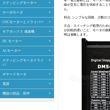
単一電圧駆動とは、モーター巻
ステッピングモーター
線が交互に電圧を供給すること
ん。
サーボモータ
利点: シンプルな回路、少数
CNCモーターとドライバー
欠点：スイッチング処理のため
が比較的遅いこと、モータの振
ギアボックス 減速機
明は省略します。
DC モーター
ACモーター
ステッピングモータドライ
バ
ギヤードモータ
電源
機器の部品・部件