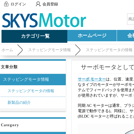
ログイン
会員登録
ホームページ
会
カテゴリ一覧
ホーム
ステッピングモータ情報
ステッピングモータの情報
サーボモータとして使用
文章分類
サーボ モーター
は、位置、速度
ステッピングモータ情報
なタイプのモーターがサーボモ
テムでフィードバックを使用また
ステッピングモータの情報
が使用されていますが、サーボ 
新製品の紹介
同期 AC モーターは通常、ブラ
電源で動作できる)。同様に、サ
(BLDC モーターと呼ばれること
Category