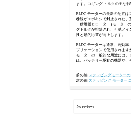
ます。コギング トルクの主な
BLDC モーターの最新の配置
巻線がエポキシで封止された、
ー積層板とローター (モーター
グトルクが排除され、可聴ノイ
性と動的応答が向上します。
BLDC モーターは通常、高効率
プリケーションで使用されますが
モーターの一般的な用途には、ロ
は、バッテリー駆動の機器や、
前の編:
ステッピングモーターの
次の編:
ステッピング モーター
No reviews