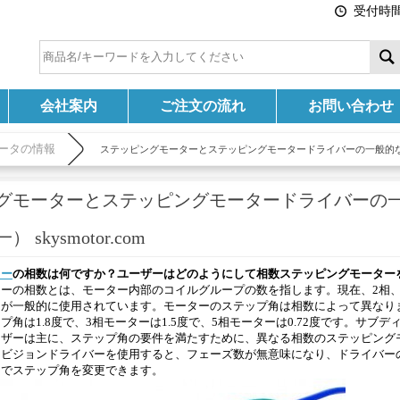
受付時間:
会社案内
ご注文の流れ
お問い合わせ
ータの情報
ステッピングモーターとステッピングモータードライバーの一般的
グモーターとステッピングモータードライバーの
skysmotor.com
ター
の相数は何ですか？ユーザーはどのようにして相数ステッピングモーター
ーの相数とは、モーター内部のコイルグループの数を指します。現在、2相、
が一般的に使用されています。モーターのステップ角は相数によって異なり
角は1.8度で、3相モーターは1.5度で、5相モーターは0.72度です。サブ
ーザーは主に、ステップ角の要件を満たすために、異なる相数のステッピング
ィビジョンドライバーを使用すると、フェーズ数が無意味になり、ドライバー
けでステップ角を変更できます。