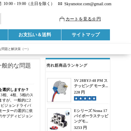
 10:00 - 19:00（土日を除く）
Skysmotor.com@gmail.com
カートを見る:0 円
お支払い＆送料
サイトマップ
な問題と解決策（一）
一般的な問題
売れ筋商品ランキング
5V 28BYJ-48 PM ス
テッピング モータ...
を選択しますか？
220 円
3相、4相、5相のス
ますが、一般的に2
ディビジョンドライバ
モーターの選択に依
Eシリーズ Nema 17
のサブディビジョン
バイポーラステッピ
ングモ...
3253 円