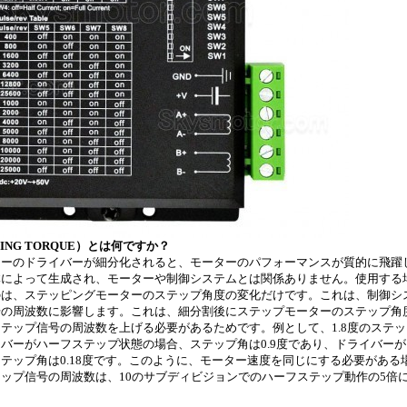
ING TORQUE）とは何ですか？
ターのドライバーが細分化されると、モーターのパフォーマンスが質的に飛躍
体によって生成され、モーターや制御システムとは関係ありません。使用する
のは、ステッピングモーターのステップ角度の変化だけです。これは、制御シ
号の周波数に影響します。これは、細分割後にステップモーターのステップ角
テップ信号の周波数を上げる必要があるためです。例として、1.8度のステ
バーがハーフステップ状態の場合、ステップ角は0.9度であり、ドライバーが
テップ角は0.18度です。このように、モーター速度を同じにする必要がある
ップ信号の周波数は、10のサブディビジョンでのハーフステップ動作の5倍